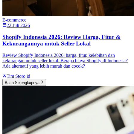
E-commerce
22 Juli 2026
Shopify Indonesia 2026: Review Harga, Fitur &
Kekurangannya untuk Seller Lokal
Review Shopify Indonesia 2026: harga, fitur, kelebihan dan
kekurangan untuk seller lokal. Berapa biaya Shopify di Indonesia?
Ada alternatif yang lebih murah dan cocok?
Tim Storo.id
Baca Selengkapnya