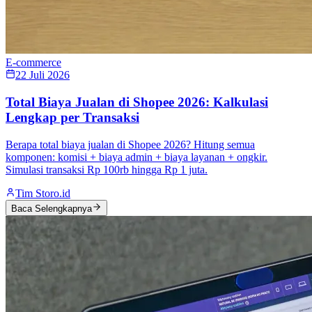
E-commerce
22 Juli 2026
Total Biaya Jualan di Shopee 2026: Kalkulasi
Lengkap per Transaksi
Berapa total biaya jualan di Shopee 2026? Hitung semua
komponen: komisi + biaya admin + biaya layanan + ongkir.
Simulasi transaksi Rp 100rb hingga Rp 1 juta.
Tim Storo.id
Baca Selengkapnya