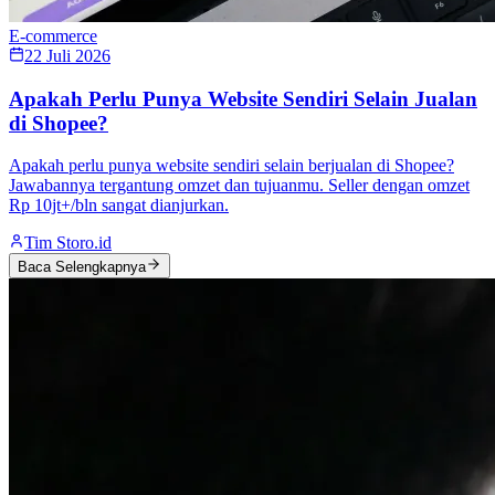
E-commerce
22 Juli 2026
Apakah Perlu Punya Website Sendiri Selain Jualan
di Shopee?
Apakah perlu punya website sendiri selain berjualan di Shopee?
Jawabannya tergantung omzet dan tujuanmu. Seller dengan omzet
Rp 10jt+/bln sangat dianjurkan.
Tim Storo.id
Baca Selengkapnya