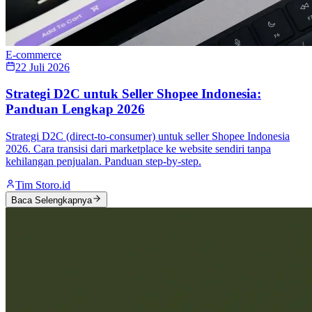
E-commerce
22 Juli 2026
Strategi D2C untuk Seller Shopee Indonesia:
Panduan Lengkap 2026
Strategi D2C (direct-to-consumer) untuk seller Shopee Indonesia
2026. Cara transisi dari marketplace ke website sendiri tanpa
kehilangan penjualan. Panduan step-by-step.
Tim Storo.id
Baca Selengkapnya